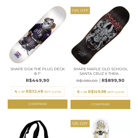
14
%
OFF
SHAPE DGK THE PLUG DECK
SHAPE MAPLE OLD SCHOOL
8.1"
SANTA CRUZ X THRA...
R$449,90
R$899,90
R$1.050,00
4
x de
R$112,48
sem juros
6
x de
R$149,98
sem juros
COMPRAR
COMPRAR
12
%
OFF