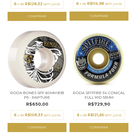
6
x de
R$114,98
sem juros
6
x de
R$128,32
sem juros
COMPRAR
RODA BONES SPF 60MM 81B
RODA SPITFIRE F4 CONICAL
P5 - RAPTURE
FULL 99D 53MM
R$650,00
R$729,90
6
x de
R$108,33
sem juros
6
x de
R$121,65
sem juros
COMPRAR
COMPRAR