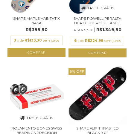
FRETE GRÁTIS
SHAPE MAPLE HABITAT X
SHAPE POWELL PERALTA
NASA
NITRO HOT ROD FLAME...
R$399,90
R$1.349,90
R$1.419,90
3
x de
R$133,30
sem juros
6
x de
R$224,98
sem juros
COMPRAR
COMPRAR
9
%
OFF
FRETE GRÁTIS
ROLAMENTO BONES SWISS
SHAPE FLIP THRASHED
BEARINGS PRECISION
BLACK 9.0”