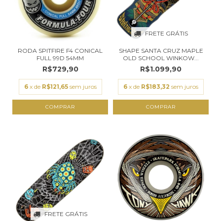
FRETE GRÁTIS
RODA SPITFIRE F4 CONICAL
SHAPE SANTA CRUZ MAPLE
FULL 99D 54MM
OLD SCHOOL WINKOW...
R$729,90
R$1.099,90
6
x de
R$121,65
sem juros
6
x de
R$183,32
sem juros
COMPRAR
COMPRAR
FRETE GRÁTIS