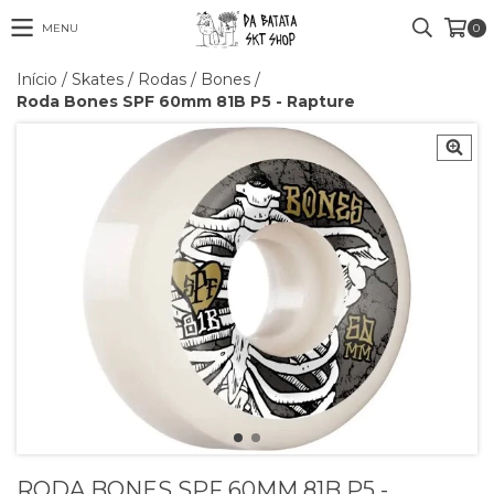
MENU
0
Início
/
Skates
/
Rodas
/
Bones
/
Roda Bones SPF 60mm 81B P5 - Rapture
RODA BONES SPF 60MM 81B P5 -