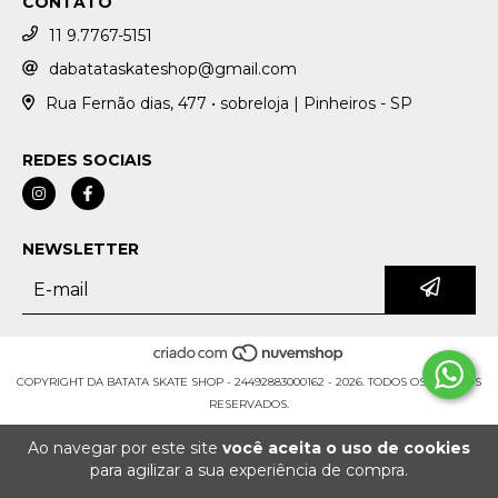
CONTATO
11 9.7767-5151
dabatataskateshop@gmail.com
Rua Fernão dias, 477 • sobreloja | Pinheiros - SP
REDES SOCIAIS
NEWSLETTER
COPYRIGHT DA BATATA SKATE SHOP - 24492883000162 - 2026. TODOS OS DIREITOS
RESERVADOS.
Ao navegar por este site
você aceita o uso de cookies
para agilizar a sua experiência de compra.