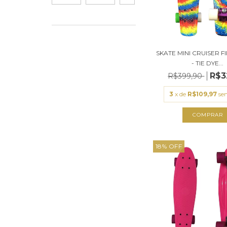
SKATE MINI CRUISER F
- TIE DYE...
R$3
R$399,90
3
x de
R$109,97
se
18
%
OFF