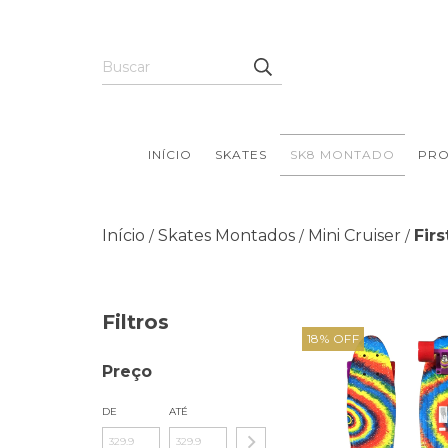
INÍCIO
SKATES
SK8 MONTADO
PR
Início
Skates Montados
Mini Cruiser
Firs
/
/
/
Filtros
18
%
OFF
Preço
DE
ATÉ