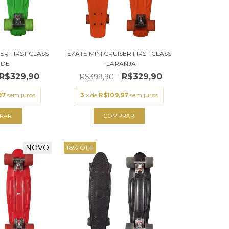
SKATE MINI CRUISER FIRST CLASS
SER FIRST CLASS
- LARANJA
RDE
R$329,90
R$329,90
R$399,90
3
x de
R$109,97
sem juros
97
sem juros
NOVO
18
%
OFF