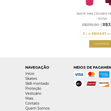
SKATE MINI CRUISER F
- ROSA
R$3
R$399,90
3
x de
R$109,97
se
NAVEGAÇÃO
MEIOS DE PAGAME
Início
Skates
Sk8 montado
Proteção
Vestuário
Mais
Contato
Quem Somos