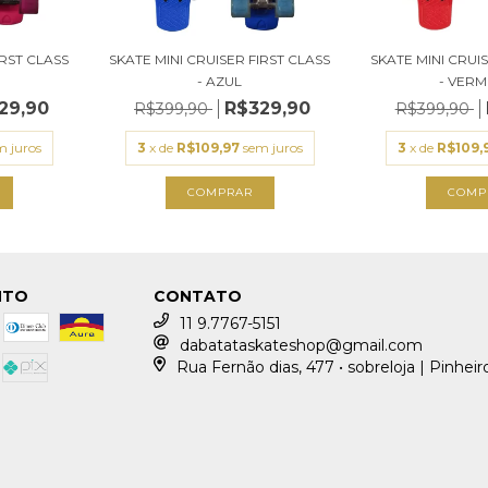
IRST CLASS
SKATE MINI CRUISER FIRST CLASS
SKATE MINI CRUI
- AZUL
- VERME
29,90
R$329,90
R$399,90
R$399,90
m juros
3
x de
R$109,97
sem juros
3
x de
R$109,
NTO
CONTATO
11 9.7767-5151
dabatataskateshop@gmail.com
Rua Fernão dias, 477 • sobreloja | Pinheir