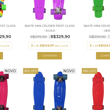
IRST CLASS
SKATE MINI CRUISER FIRST CLASS
SKATE MINI CRUI
- ROXO
- VE
29,90
R$329,90
R$399,90
R$399,90
m juros
3
x de
R$109,97
sem juros
3
x de
R$109,
NOVO
NOVO
18
%
OFF
18
%
OFF