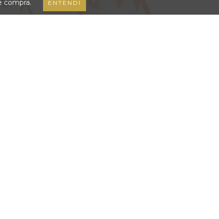
de compra.
ENTENDI
DE SPITFIRE
ADESIVO GRANDE SPITFIRE
LD
ORANGE
,00
R$12,00