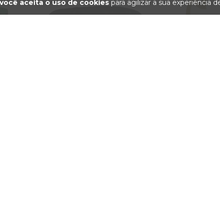
você aceita o uso de cookies
para agilizar a sua experiência 
I WOWI
SKATE BAG BOLSA STREET DA
ADESIVO GRAN
BATATA PRETA
GO
R$289,90
R$12
R$329,90
2
x de
R$144,95
sem juros