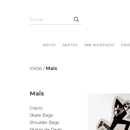
INÍCIO
SKATES
SK8 MONTADO
PR
Início
Mais
/
Mais
Copos
Skate Bags
Shoulder Bags
Skates de Dedo