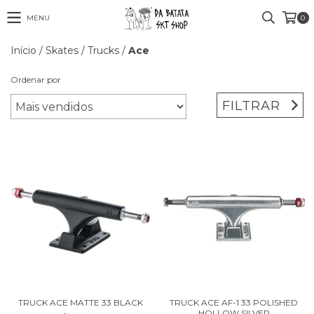
MENU
0
Início
/
Skates
/
Trucks
/
Ace
Ordenar por
FILTRAR
TRUCK ACE MATTE 33 BLACK
TRUCK ACE AF-1 33 POLISHED
HOLLOW SILVER