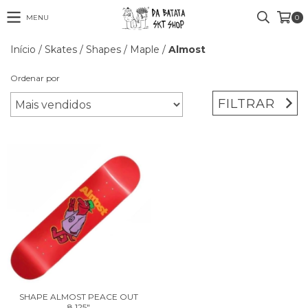
MENU
0
Início
/
Skates
/
Shapes
/
Maple
/
Almost
Ordenar por
FILTRAR
SHAPE ALMOST PEACE OUT
8.125"