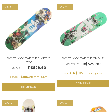
12
%
OFF
12
%
OFF
SKATE MONTADO PRIMITIVE
SKATE MONTADO DGK 8.12”
7.75"
R$529,90
R$599,99
R$529,90
R$599,90
5
x de
R$105,98
sem juros
5
x de
R$105,98
sem juros
12
%
OFF
12
%
OFF