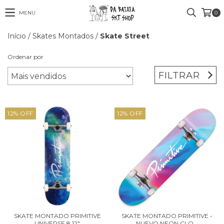
MENU
0
Início
/
Skates Montados
/
Skate Street
Ordenar por
FILTRAR
12
%
OFF
12
%
OFF
SKATE MONTADO PRIMITIVE
SKATE MONTADO PRIMITIVE -
UNIVERSE 8.12"
NUEVO NEON CLO...