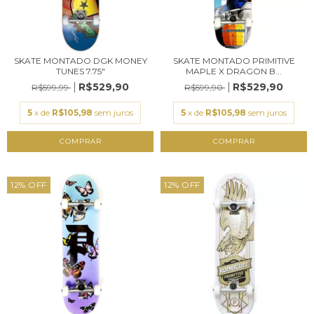
SKATE MONTADO DGK MONEY
SKATE MONTADO PRIMITIVE
TUNES 7.75"
MAPLE X DRAGON B...
R$529,90
R$529,90
R$599,99
R$599,90
5
x de
R$105,98
sem juros
5
x de
R$105,98
sem juros
12
%
OFF
12
%
OFF