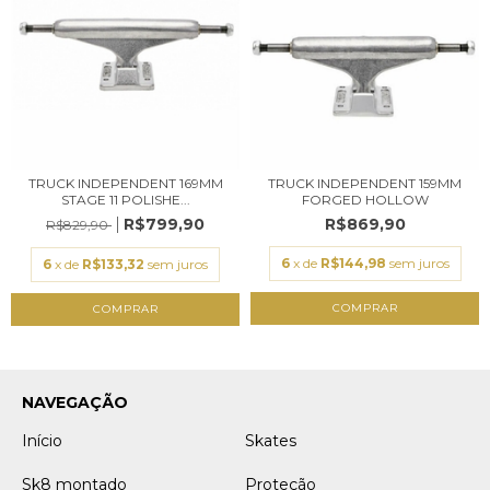
TRUCK INDEPENDENT 169MM
TRUCK INDEPENDENT 159MM
STAGE 11 POLISHE...
FORGED HOLLOW
R$799,90
R$869,90
R$829,90
6
x de
R$144,98
sem juros
6
x de
R$133,32
sem juros
COMPRAR
COMPRAR
NAVEGAÇÃO
Início
Skates
Sk8 montado
Proteção