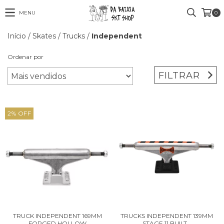
MENU
0
Início
/
Skates
/
Trucks
/
Independent
Ordenar por
FILTRAR
2
%
OFF
TRUCK INDEPENDENT 169MM
TRUCKS INDEPENDENT 139MM
FORGED HOLLOW
STAGE 11 BUILT...