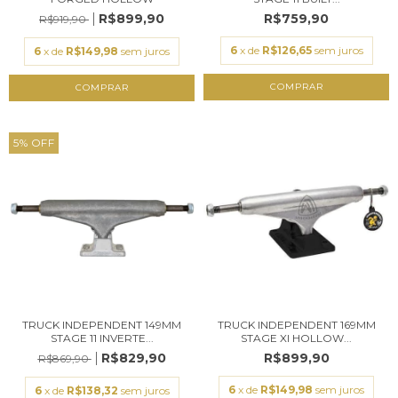
R$899,90
R$759,90
R$919,90
6
x de
R$126,65
sem juros
6
x de
R$149,98
sem juros
COMPRAR
COMPRAR
5
%
OFF
TRUCK INDEPENDENT 149MM
TRUCK INDEPENDENT 169MM
STAGE 11 INVERTE...
STAGE XI HOLLOW...
R$829,90
R$899,90
R$869,90
6
x de
R$149,98
sem juros
6
x de
R$138,32
sem juros