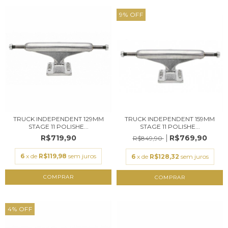
9
%
OFF
TRUCK INDEPENDENT 129MM
TRUCK INDEPENDENT 159MM
STAGE 11 POLISHE...
STAGE 11 POLISHE...
R$719,90
R$769,90
R$849,90
6
x de
R$119,98
sem juros
6
x de
R$128,32
sem juros
COMPRAR
COMPRAR
4
%
OFF