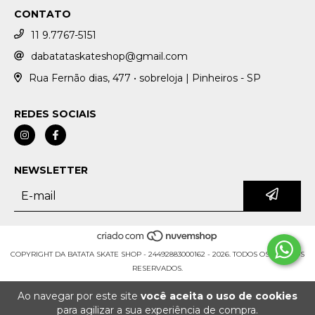
CONTATO
11 9.7767-5151
dabatataskateshop@gmail.com
Rua Fernão dias, 477 • sobreloja | Pinheiros - SP
REDES SOCIAIS
NEWSLETTER
COPYRIGHT DA BATATA SKATE SHOP - 24492883000162 - 2026. TODOS OS DIREITOS
RESERVADOS.
Ao navegar por este site
você aceita o uso de cookies
para agilizar a sua experiência de compra.