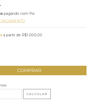
to
pagando com Pix
E PAGAMENTO
is
a partir de
R$1.000,00
 CEP:
ALTERAR CEP
nvio
CALCULAR