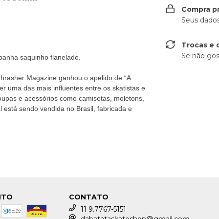
Compra p
Seus dados
Trocas e 
Se não gos
panha saquinho flanelado.
hrasher Magazine ganhou o apelido de “A
ser uma das mais influentes entre os skatistas e
 roupas e acessórios como camisetas, moletons,
 está sendo vendida no Brasil, fabricada e
NTO
CONTATO
11 9.7767-5151