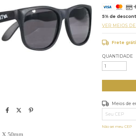
5% de descon
VER MEIOS D
Frete grát
QUANTIDADE
Entregas para o
Meios de e
Não sei meu CEP
mm X 50mm