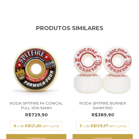
PRODUTOS SIMILARES
RODA SPITFIRE F4 CONICAL
RODA SPITFIRE BURNER
FULL 101A 54MM
54MM 99D
R$729,90
R$389,90
6
x de
R$121,65
sem juros
3
x de
R$129,97
sem juros
COMPRAR
COMPRAR