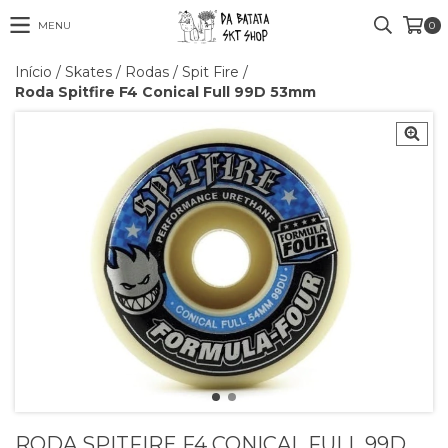
MENU
0
Início
/
Skates
/
Rodas
/
Spit Fire
/
Roda Spitfire F4 Conical Full 99D 53mm
RODA SPITFIRE F4 CONICAL FULL 99D